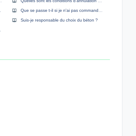
accéder à la page de paiement
Quelles sont les conditions d'annulation d'une commande faite sur ALLOBETON ?
 bleue fonctionne
Que se passe t-il si je n'ai pas commandé assez de béton ?
Suis-je responsable du choix du béton ?
elle acceptée ?