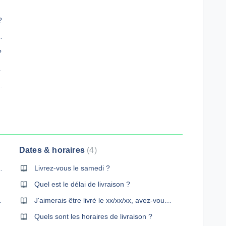
?
erlin chez ALLOBETON.COM ?
?
omment faire ?
, ça veut dire quoi ?
Dates & horaires
4
rer dans l'herbe ?
Livrez-vous le samedi ?
Quel est le délai de livraison ?
n toupie ?
J'aimerais être livré le xx/xx/xx, avez-vous des disponibilités ?
Quels sont les horaires de livraison ?