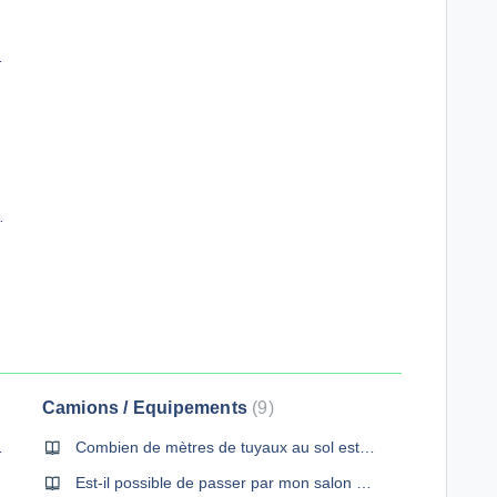
vous ?
n projet ?
pression du béton ?
Camions / Equipements
9
 livrer du béton?
Combien de mètres de tuyaux au sol est-il possible d'avoir ?
Est-il possible de passer par mon salon avec des tuyaux ?