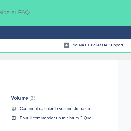
'aide et FAQ
Nouveau Ticket De Support
Volume
2
Comment calculer le volume de béton (m3) ?
Faut-il commander un minimum ? Quelle est la quantité minimale de commande?
ant, autoplaçant, du BAN