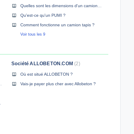
Quelles sont les dimensions d'un camion pompe ? (ou pompe automotrice)
Qu'est-ce qu'un PUMI ?
Comment fonctionne un camion tapis ?
Voir tous les 9
Société ALLOBETON.COM
2
Où est situé ALLOBETON ?
trompé sur la quantité, le volume de béton
Vais-je payer plus cher avec Allobeton ?
evis
mpe sur mon devis