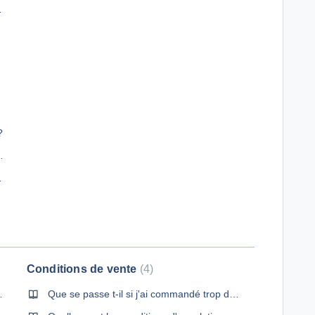
mon chantier ?
?
s la pose du béton ?
 du béton ?
Conditions de vente
4
llobeton.com ?
Que se passe t-il si j'ai commandé trop de béton ?